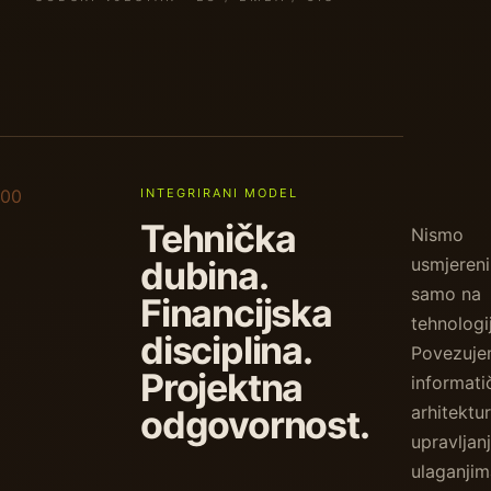
00
INTEGRIRANI MODEL
Tehnička
Nismo
dubina.
usmjereni
samo na
Financijska
tehnologi
disciplina.
Povezuj
Projektna
informati
arhitektur
odgovornost.
upravljan
ulaganjim