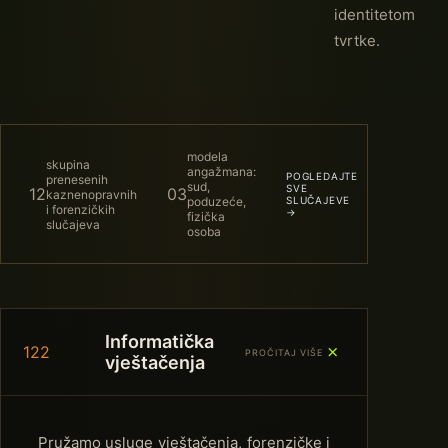
identitetom
tvrtke.
modela
skupina
angažmana:
POGLEDAJTE
prenesenih
sud,
SVE
12
03
kaznenopravnih
poduzeće,
SLUČAJEVE
i forenzičkih
→
fizička
slučajeva
osoba
Informatička
＋
122
PROČITAJ VIŠE
vještačenja
Pružamo usluge vještačenja, forenzičke i