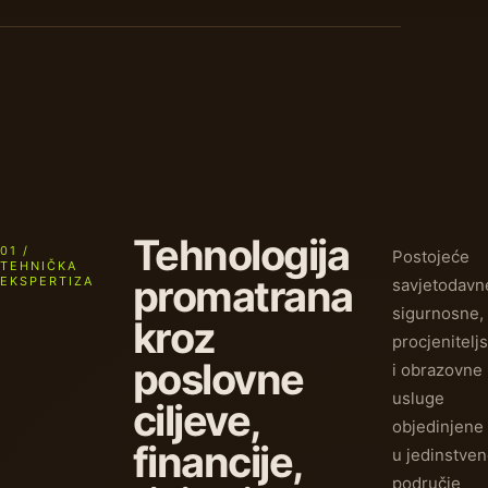
Tehnologija
01 /
Postojeće
TEHNIČKA
promatrana
EKSPERTIZA
savjetodavn
sigurnosne,
kroz
procjenitelj
poslovne
i obrazovne
usluge
ciljeve,
objedinjene
financije,
u jedinstve
područje