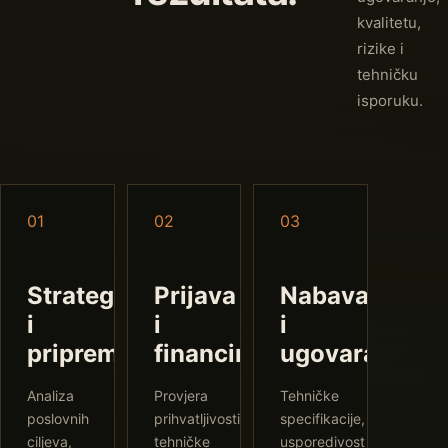
kvalitetu,
rizike i
tehničku
isporuku.
01
02
03
Strategija
Prijava
Nabava
i
i
i
priprema
financiranje
ugovaranje
Analiza
Provjera
Tehničke
poslovnih
prihvatljivosti,
specifikacije,
ciljeva,
tehničke
usporedivost