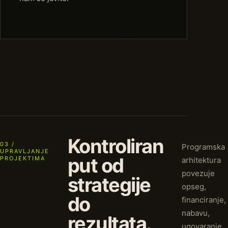
Kontroliran
03 /
Programska
UPRAVLJANJE
put od
PROJEKTIMA
arhitektura
povezuje
strategije
opseg,
do
financiranje,
nabavu,
rezultata.
ugovaranje,