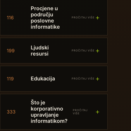
Procjene u
području
＋
116
PROČITAJ VIŠE
poslovne
informatike
Ljudski
＋
199
PROČITAJ VIŠE
resursi
＋
Edukacija
119
PROČITAJ VIŠE
Što je
korporativno
＋
PROČITAJ
333
upravljanje
VIŠE
informatikom?