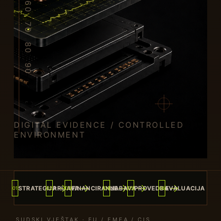
→
→
→
→
→
STRATEGIJA
PRIJAVA
FINANCIRANJE
NABAVA
PROVEDBA
EVALUACIJA
01
02
03
04
05
06
SUDSKI VJEŠTAK · EU / EMEA / CIS