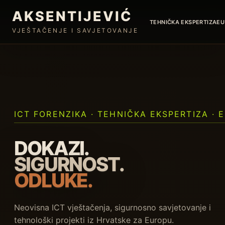
AKSENTIJEVIĆ
TEHNIČKA EKSPERTIZA
EU
VJEŠTAČENJE I SAVJETOVANJE
ICT FORENZIKA · TEHNIČKA EKSPERTIZA · 
DOKAZI.
SIGURNOST.
ODLUKE.
Neovisna ICT vještačenja, sigurnosno savjetovanje i
tehnološki projekti iz Hrvatske za Europu.