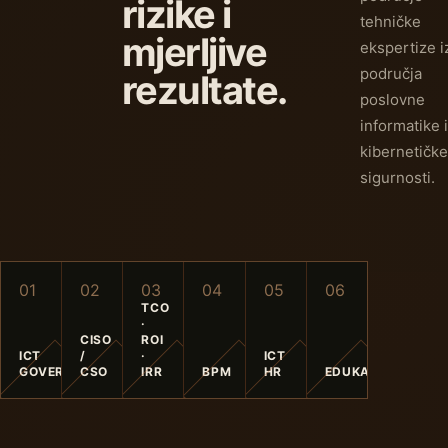
rizike i
tehničke
mjerljive
ekspertize i
područja
rezultate.
poslovne
informatike i
kibernetičke
sigurnosti.
0
1
0
2
0
3
0
4
0
5
0
6
TCO
·
CISO
ROI
ICT
/
·
ICT
GOVERNANCE
CSO
IRR
BPM
HR
EDUKACIJA