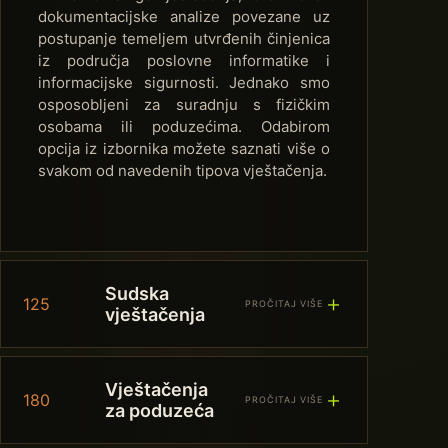
dokumentacijske analize povezane uz
postupanje temeljem utvrđenih činjenica
iz područja poslovne informatike i
informacijske sigurnosti. Jednako smo
osposobljeni za suradnju s fizičkim
osobama ili poduzećima. Odabirom
opcija iz izbornika možete saznati više o
svakom od navedenih tipova vještačenja.
Sudska
＋
125
PROČITAJ VIŠE
vještačenja
Vještačenja
＋
180
PROČITAJ VIŠE
za poduzeća