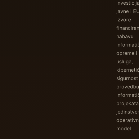
investicij
javne i E
izvore
financiran
nabavu
informati
opreme i
usluga,
kiberneti
sigurnost 
provedbu
informati
projekata
jedinstve
operativn
model.