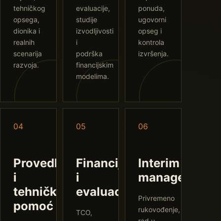
tehničkog
evaluacije,
ponuda,
opsega,
studije
ugovorni
dionika i
izvodljivosti
opseg i
realnih
i
kontrola
scenarija
podrška
izvršenja.
razvoja.
financijskim
modelima.
04
05
06
Provedba
Financije
Interim
i
i
management
tehnička
evaluacija
Privremeno
pomoć
rukovođenje,
TCO,
rad u