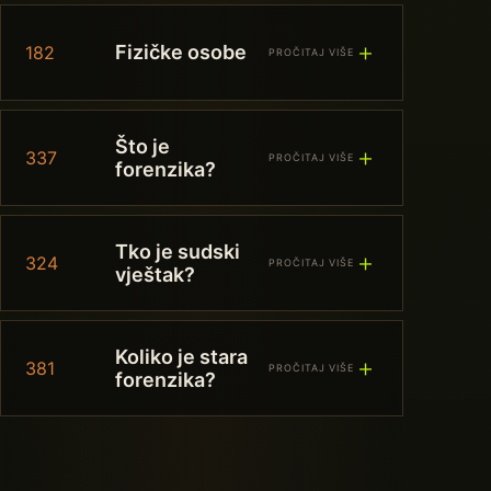
＋
Fizičke osobe
182
PROČITAJ VIŠE
Što je
＋
337
PROČITAJ VIŠE
forenzika?
Tko je sudski
＋
324
PROČITAJ VIŠE
vještak?
Koliko je stara
＋
381
PROČITAJ VIŠE
forenzika?