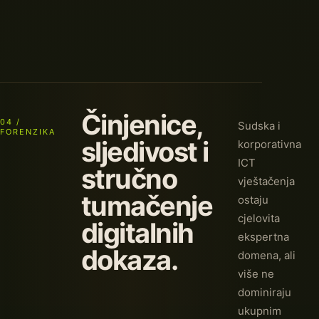
Činjenice,
04 /
Sudska i
FORENZIKA
sljedivost i
korporativna
ICT
stručno
vještačenja
tumačenje
ostaju
cjelovita
digitalnih
ekspertna
dokaza.
domena, ali
više ne
dominiraju
ukupnim