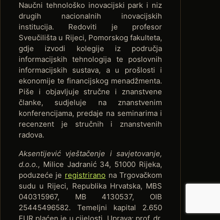
Naučni tehnološko inovacijski park i niz
drugih nacionalnih inovacijskih
institucija. Redoviti je profesor
Sveučilišta u Rijeci, Pomorskog fakulteta,
gdje izvodi kolegije iz područja
informacijskih tehnologija te poslovnih
informacijskih sustava, a u prošlosti i
ekonomije te financijskog menadžmenta.
Piše i objavljuje stručne i znanstvene
članke, sudjeluje na znanstvenim
konferencijama, predaje na seminarima i
recenzent je stručnih i znanstvenih
radova.
Aksentijević vještačenje i savjetovanje,
d.o.o.
, Milice Jadranić 34, 51000 Rijeka,
poduzeće je
registrirano
na Trgovačkom
sudu u Rijeci, Republika Hrvatska, MBS
040315967, MB 4130537, OIB
25445496582. Temeljni kapital 2.650
EUR plaćen je u cijelosti. Uprava: prof. dr.