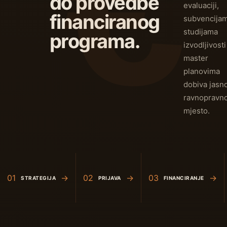
do provedbe
evaluaciji,
financiranog
subvencijam
studijama
programa.
izvodljivosti 
master
planovima
dobiva jasno
ravnopravn
mjesto.
01
→
02
→
03
→
STRATEGIJA
PRIJAVA
FINANCIRANJE