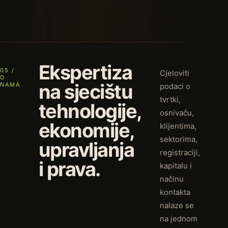
Ekspertiza
05 /
Cjeloviti
O
na sjecištu
NAMA
podaci o
tvrtki,
tehnologije,
osnivaču,
ekonomije,
klijentima,
sektorima,
upravljanja
registraciji,
i prava.
kapitalu i
načinu
kontakta
nalaze se
na jednom