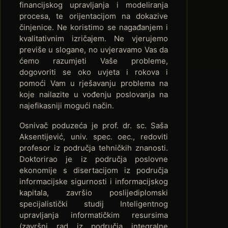
financijskog upravljanja i modeliranja
procesa, te orijentacijom na dokazive
činjenice. Ne koristimo se nagađanjem i
kvalitativnim izričajem. Ne vjerujemo
previše u slogane, no uvjeravamo Vas da
ćemo razumjeti Vaše probleme,
dogovoriti se oko uvjeta i rokova i
pomoći Vam u rješavanju problema na
koje nailazite u vođenju poslovanja na
najefikasniji mogući način.
Osnivač poduzeća je prof. dr. sc. Saša
Aksentijević, univ. spec. oec., redoviti
profesor iz područja tehničkih znanosti.
Doktorirao je iz područja poslovne
ekonomije s disertacijom iz područja
informacijske sigurnosti i informacijskog
kapitala, završio poslijediplomski
specijalistički studij Inteligentnog
upravljanja informatičkim resursima
(završni rad iz područja integralne