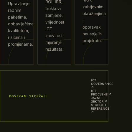
ROI, IRR,
Upravljanje
zahtjevnim
troškovi
radnim
okruženjima
zamjene,
paketima,
i
vrijednost
dobavljačima,
oporavak
ICT
kvalitetom,
neuspjelih
imovine i
rizicima i
projekata.
mjerenje
promjenama.
rezultata.
ICT
GOVERNANCE
↗
ICT
PROCJENE
↗
POVEZANI SADRŽAJI
JAVNI
SEKTOR
↗
STUDIJE I
REFERENCE
↗