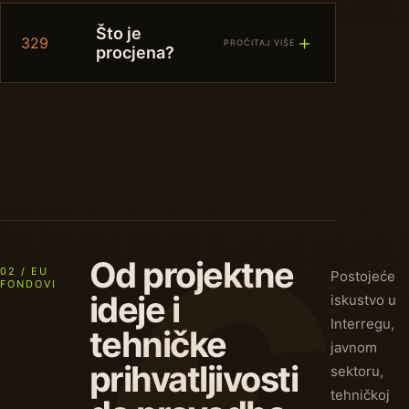
Što je
＋
329
PROČITAJ VIŠE
procjena?
Od projektne
02 / EU
Postojeće
FONDOVI
ideje i
iskustvo u
Interregu,
tehničke
javnom
prihvatljivosti
sektoru,
tehničkoj