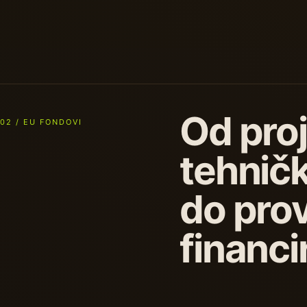
Od proj
02 / EU FONDOVI
tehničk
do pro
financ