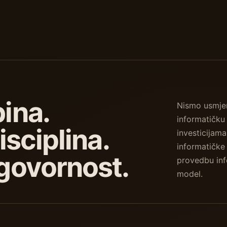
ina.
Nismo usmjer
informatičku 
isciplina.
investicijama
informatičke 
govornost.
provedbu inf
model.