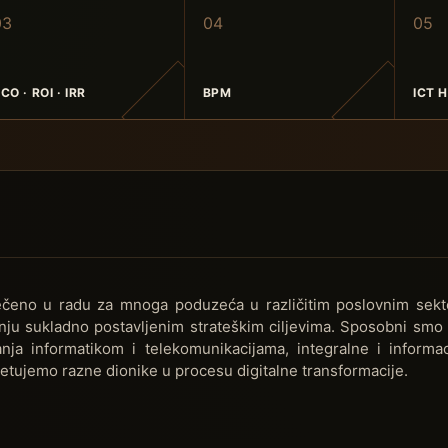
0
3
0
4
0
5
CO · ROI · IRR
BPM
ICT 
tečeno u radu za mnoga poduzeća u različitim poslovnim sekto
ju sukladno postavljenim strateškim ciljevima. Sposobni smo i
anja informatikom i telekomunikacijama, integralne i informaci
jetujemo razne dionike u procesu digitalne transformacije.