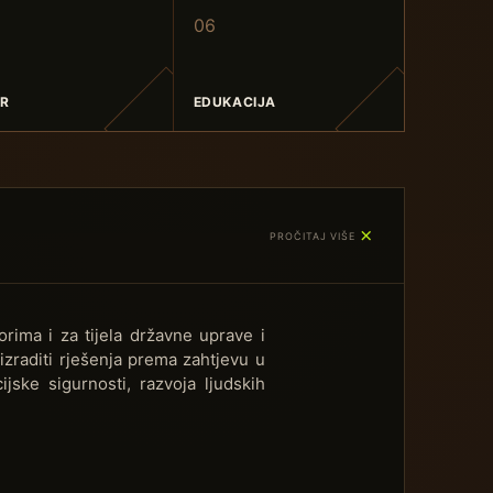
0
6
HR
EDUKACIJA
＋
PROČITAJ VIŠE
rima i za tijela državne uprave i
zraditi rješenja prema zahtjevu u
jske sigurnosti, razvoja ljudskih