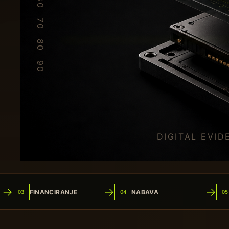
→
→
→
FINANCIRANJE
NABAVA
03
04
05