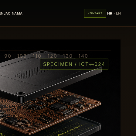
·
HR
EN
ENJA
O NAMA
KONTAKT
90 100 110 120 130 140
SPECIMEN / ICT—024