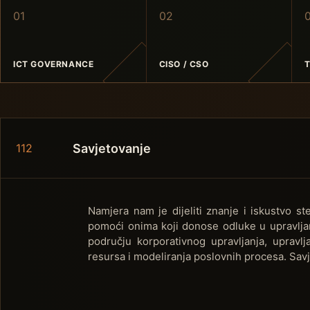
0
1
0
2
ICT GOVERNANCE
CISO / CSO
T
Savjetovanje
112
Namjera nam je dijeliti znanje i iskustvo s
pomoći onima koji donose odluke u upravljan
području korporativnog upravljanja, upravlj
resursa i modeliranja poslovnih procesa. Sav