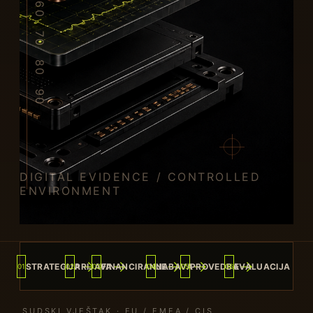
→
→
→
→
→
STRATEGIJA
PRIJAVA
FINANCIRANJE
NABAVA
PROVEDBA
EVALUACIJA
01
02
03
04
05
06
SUDSKI VJEŠTAK · EU / EMEA / CIS