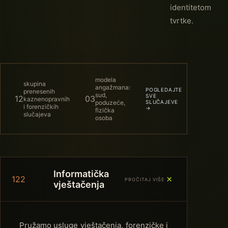
identitetom
tvrtke.
modela
skupina
angažmana:
POGLEDAJTE
prenesenih
sud,
SVE
12
03
kaznenopravnih
poduzeće,
SLUČAJEVE
i forenzičkih
→
fizička
slučajeva
osoba
Informatička
＋
122
PROČITAJ VIŠE
vještačenja
Pružamo usluge vještačenja, forenzičke i