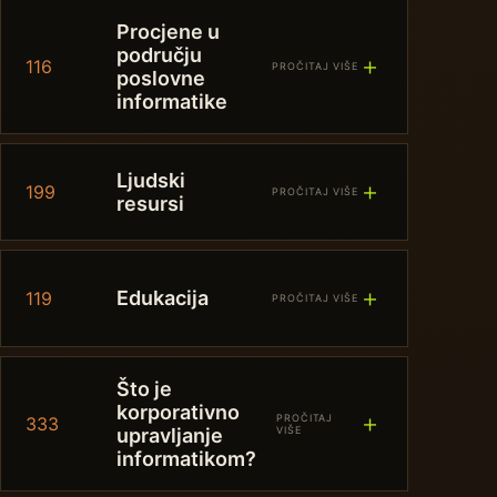
Procjene u
području
＋
116
PROČITAJ VIŠE
poslovne
informatike
Ljudski
＋
199
PROČITAJ VIŠE
resursi
＋
Edukacija
119
PROČITAJ VIŠE
Što je
korporativno
＋
PROČITAJ
333
upravljanje
VIŠE
informatikom?