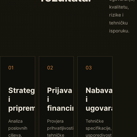
kvalitetu,
rizike i
tehničku
isporuku.
01
02
03
Strategija
Prijava
Nabava
i
i
i
priprema
financiranje
ugovaranje
Analiza
Provjera
Tehničke
poslovnih
prihvatljivosti,
specifikacije,
ciljeva,
tehničke
usporedivost