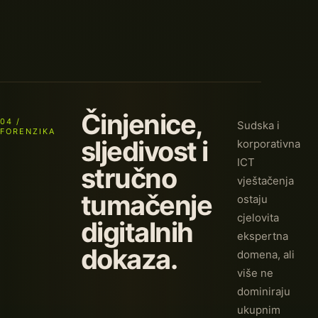
Činjenice,
04 /
Sudska i
FORENZIKA
sljedivost i
korporativna
ICT
stručno
vještačenja
tumačenje
ostaju
cjelovita
digitalnih
ekspertna
dokaza.
domena, ali
više ne
dominiraju
ukupnim