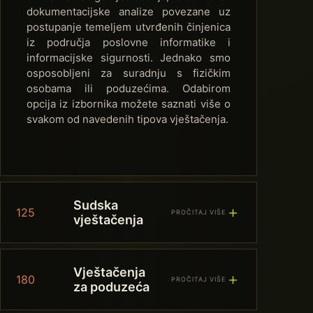
dokumentacijske analize povezane uz
postupanje temeljem utvrđenih činjenica
iz područja poslovne informatike i
informacijske sigurnosti. Jednako smo
osposobljeni za suradnju s fizičkim
osobama ili poduzećima. Odabirom
opcija iz izbornika možete saznati više o
svakom od navedenih tipova vještačenja.
Sudska
＋
125
PROČITAJ VIŠE
vještačenja
Vještačenja
＋
180
PROČITAJ VIŠE
za poduzeća