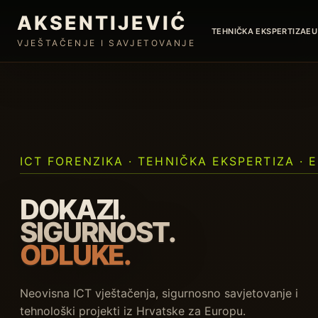
AKSENTIJEVIĆ
TEHNIČKA EKSPERTIZA
EU
VJEŠTAČENJE I SAVJETOVANJE
ICT FORENZIKA · TEHNIČKA EKSPERTIZA · 
DOKAZI.
SIGURNOST.
ODLUKE.
Neovisna ICT vještačenja, sigurnosno savjetovanje i
tehnološki projekti iz Hrvatske za Europu.