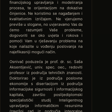
financijskog upravljanja i modeliranja
procesa, te orijentacijom na dokazive
činjenice. Ne koristimo se nagađanjem i
kvalitativnim izričajem. Ne vjerujemo
previše u slogane, no uvjeravamo Vas da
ćemo razumjeti Vaše probleme,
dogovoriti se oko uvjeta i rokova i
pomoći Vam u rješavanju problema na
koje nailazite u vođenju poslovanja na
najefikasniji mogući način.
Osnivač poduzeća je prof. dr. sc. Saša
Aksentijević, univ. spec. oec., redoviti
profesor iz područja tehničkih znanosti.
Doktorirao je iz područja poslovne
ekonomije s disertacijom iz područja
informacijske sigurnosti i informacijskog
kapitala, završio poslijediplomski
specijalistički studij Inteligentnog
upravljanja informatičkim resursima
(završni rad iz područja integralne