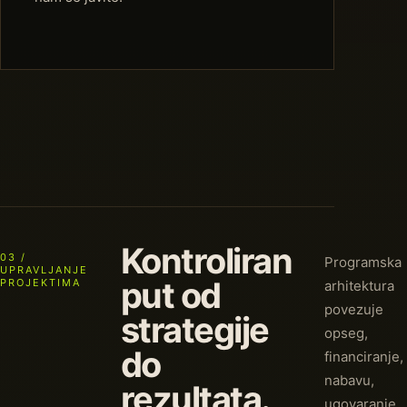
Kontroliran
03 /
Programska
UPRAVLJANJE
put od
PROJEKTIMA
arhitektura
povezuje
strategije
opseg,
do
financiranje,
nabavu,
rezultata.
ugovaranje,