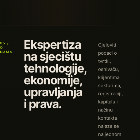
Ekspertiza
05 /
Cjeloviti
O
na sjecištu
NAMA
podaci o
tvrtki,
tehnologije,
osnivaču,
ekonomije,
klijentima,
sektorima,
upravljanja
registraciji,
i prava.
kapitalu i
načinu
kontakta
nalaze se
na jednom