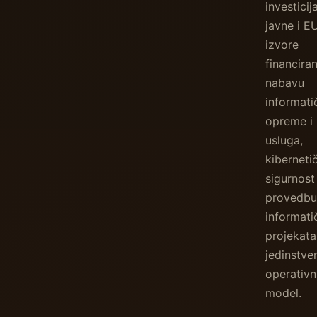
investicij
javne i E
izvore
financiran
nabavu
informati
opreme i
usluga,
kiberneti
sigurnost 
provedbu
informati
projekata
jedinstve
operativn
model.