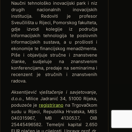
Naučni tehnološko inovacijski park i niz
drugih nacionalnih inovacijskih
institucija. Redoviti je profesor
Sveučilišta u Rijeci, Pomorskog fakulteta,
gdje izvodi kolegije iz područja
informacijskih tehnologija te poslovnih
informacijskih sustava, a u prošlosti i
ekonomije te financijskog menadžmenta.
Piše i objavljuje stručne i znanstvene
članke, sudjeluje na znanstvenim
konferencijama, predaje na seminarima i
recenzent je stručnih i znanstvenih
radova.
Aksentijević vještačenje i savjetovanje,
d.o.o.
, Milice Jadranić 34, 51000 Rijeka,
poduzeće je
registrirano
na Trgovačkom
sudu u Rijeci, Republika Hrvatska, MBS
040315967, MB 4130537, OIB
25445496582. Temeljni kapital 2.650
EUR plaćen je u cijelosti. Uprava: prof. dr.