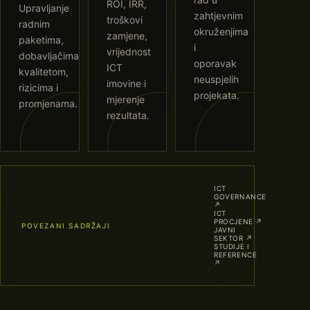
ROI, IRR,
Upravljanje
zahtjevnim
troškovi
radnim
okruženjima
zamjene,
paketima,
i
vrijednost
dobavljačima,
oporavak
ICT
kvalitetom,
neuspjelih
imovine i
rizicima i
projekata.
mjerenje
promjenama.
rezultata.
ICT
GOVERNANCE
↗
ICT
PROCJENE
↗
POVEZANI SADRŽAJI
JAVNI
SEKTOR
↗
STUDIJE I
REFERENCE
↗