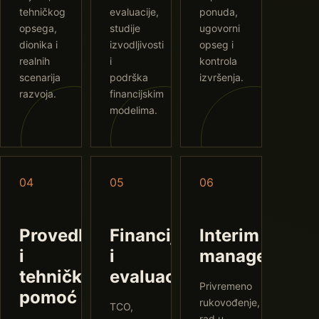
tehničkog
evaluacije,
ponuda,
opsega,
studije
ugovorni
dionika i
izvodljivosti
opseg i
realnih
i
kontrola
scenarija
podrška
izvršenja.
razvoja.
financijskim
modelima.
04
05
06
Provedba
Financije
Interim
i
i
management
tehnička
evaluacija
Privremeno
pomoć
rukovođenje,
TCO,
rad u