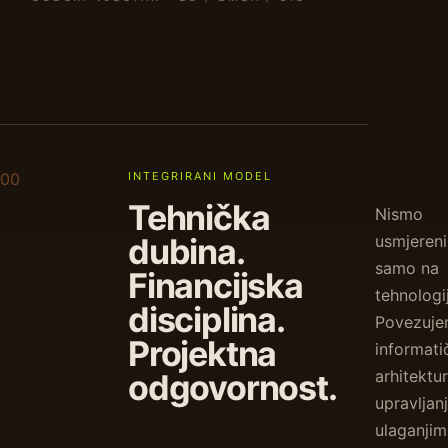
00
INTEGRIRANI MODEL
Tehnička
Nismo
dubina.
usmjereni
samo na
Financijska
tehnologi
disciplina.
Povezuj
Projektna
informati
arhitektur
odgovornost.
upravljan
ulaganjim