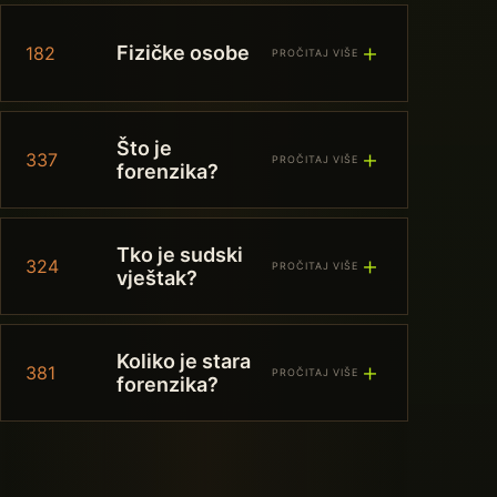
＋
Fizičke osobe
182
PROČITAJ VIŠE
Što je
＋
337
PROČITAJ VIŠE
forenzika?
Tko je sudski
＋
324
PROČITAJ VIŠE
vještak?
Koliko je stara
＋
381
PROČITAJ VIŠE
forenzika?