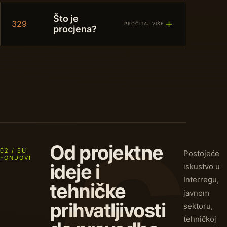
Što je
＋
329
PROČITAJ VIŠE
procjena?
Od projektne
02 / EU
Postojeće
FONDOVI
ideje i
iskustvo u
Interregu,
tehničke
javnom
prihvatljivosti
sektoru,
tehničkoj