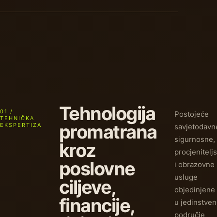
Tehnologija
01 /
Postojeće
TEHNIČKA
promatrana
EKSPERTIZA
savjetodavn
sigurnosne,
kroz
procjenitelj
poslovne
i obrazovne
usluge
ciljeve,
objedinjene
financije,
u jedinstve
područje