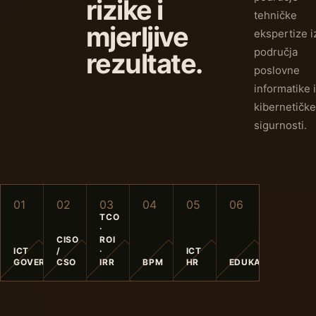
rizike i
tehničke
mjerljive
ekspertize i
područja
rezultate.
poslovne
informatike i
kibernetičke
sigurnosti.
0
1
0
2
0
3
0
4
0
5
0
6
TCO
·
CISO
ROI
ICT
/
·
ICT
GOVERNANCE
CSO
IRR
BPM
HR
EDUKACIJA